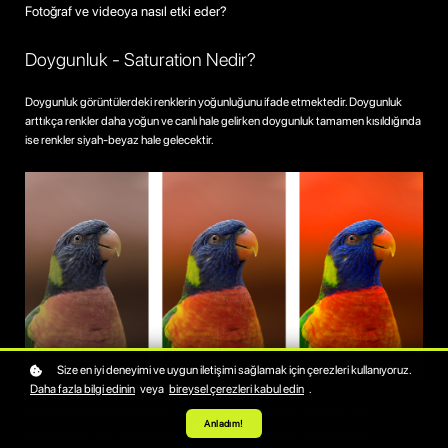
Fotoğraf ve videoya nasıl etki eder?
Doygunluk - Saturation Nedir?
Doygunluk görüntülerdeki renklerin yoğunluğunu ifade etmektedir. Doygunluk
arttıkça renkler daha yoğun ve canlı hale gelirken doygunluk tamamen kısıldığında
ise renkler siyah-beyaz hale gelecektir.
Size en iyi deneyimi ve uygun iletişimi sağlamak için çerezleri kullanıyoruz.
Daha fazla bilgi edinin
veya
bireysel çerezleri kabul edin
.
Aynı zamanda doygunluk ayarı görüntüdeki tüm renklere etki
Anladım!
etmektedir. Yani doygunluk arttırıldığında veya azaltıldığında