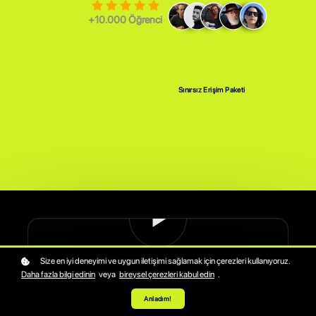
+10.000 Öğrenci
Kampanyaları İncele
Sınırsız Erişim Paketi
Size en iyi deneyimi ve uygun iletişimi sağlamak için çerezleri kullanıyoruz.
Daha fazla bilgi edinin
veya
bireysel çerezleri kabul edin
.
Anladım!