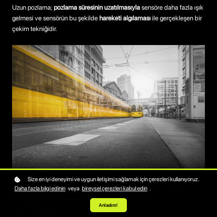
Uzun pozlama;
pozlama süresinin uzatılmasıyla
sensöre daha fazla ışık
gelmesi ve sensörün bu şekilde
hareketi algılaması
ile gerçekleşen bir
çekim tekniğidir.
Size en iyi deneyimi ve uygun iletişimi sağlamak için çerezleri kullanıyoruz.
Pozlama süresi
enstantane
ayarı ile kontrol edilir ve süre uzadıkça
Daha fazla bilgi edinin
veya
bireysel çerezleri kabul edin
.
konunun hareketi daha belirgin şekilde kaydedilir.
Anladım!
İlginizi Çekebilir:
Enstantane Nedir?